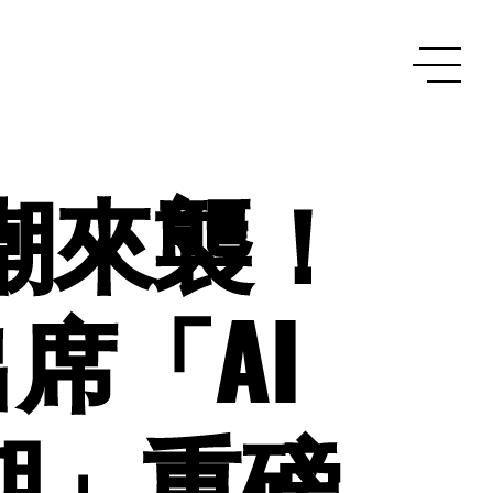
浪潮來襲！
席「AI
期」重磅