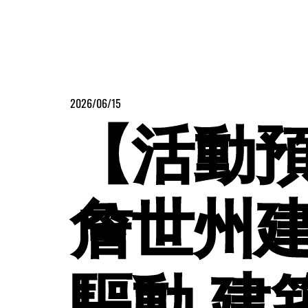
2026/06/15
【活動預
詹世州建
驅動 建