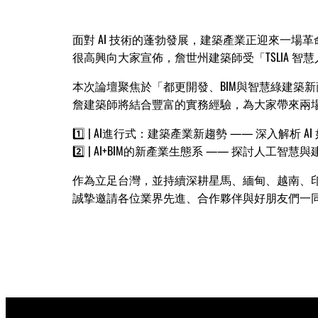
面對 AI 技術的蓬勃發展，建築產業正迎來一場
很高興向大家宣佈，詹世州建築師受「TSLIA 智
本次論壇聚焦於「都更開發、BIM與智慧綠建築
詹建築師將結合豐富的實務經驗，為大家帶來兩
1️⃣ | AI進行式：建築產業新趨勢 —— 深入解析
2️⃣ | AI+BIM的新產業生態系 —— 探討人
作為立足台灣，並持續深耕星馬、緬甸、越南、
誠摯邀請各位業界先進、合作夥伴與好朋友們一